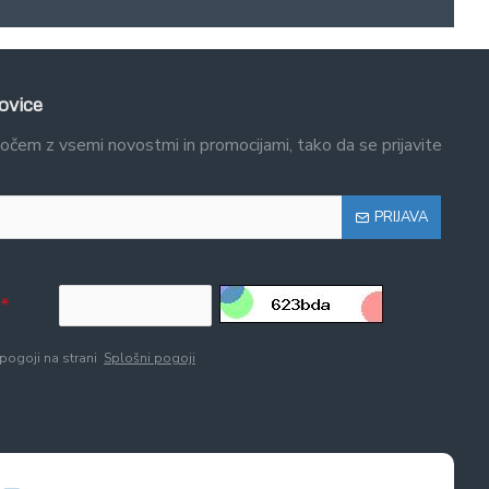
ovice
očem z vsemi novostmi in promocijami, tako da se prijavite
PRIJAVA
 pogoji na strani
Splošni pogoji