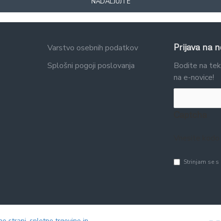
NADALJUJTE
Prijava na n
Varstvo osebnih podatkov
Splošni pogoji poslovanja
Bodite na tek
na e-novice!
Captcha
Vnesite kodo
Strinjam se s
strani, spletne trgovine in