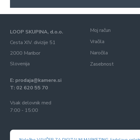
Moj račun
LOOP SKUPINA, d.o.o.
Vračila
Cesta XIV. divizije 51
Naročila
2000 Maribor
Slovenija
Zasebnost
E: prodaja@kamere.si
T: 02 620 55 70
Vsak delovnik med
7:00 - 15:00
Naložbo VAVČER ZA DIGITALNI MARKETING (izdelavo spletne 