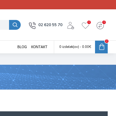
0
0
02 620 55 70
0
0 izdelek(ov) - 0.00€
BLOG
KONTAKT