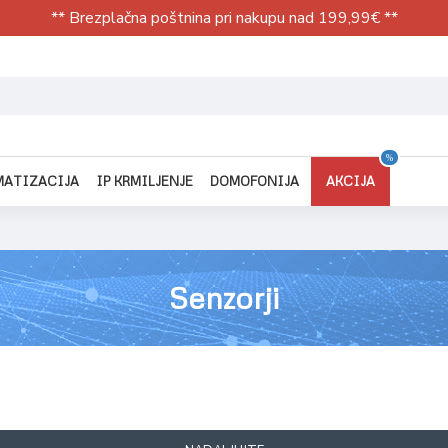
** Brezplačna poštnina pri nakupu nad 199,99€ **
%
MATIZACIJA
IP KRMILJENJE
DOMOFONIJA
AKCIJA
Senzorji