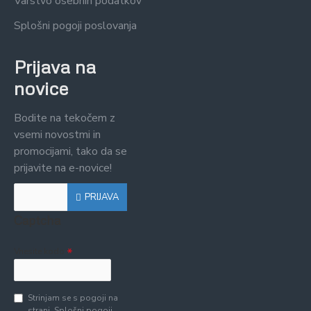
Varstvo osebnih podatkov
Splošni pogoji poslovanja
Prijava na
novice
Bodite na tekočem z
vsemi novostmi in
promocijami, tako da se
prijavite na e-novice!
PRIJAVA
Captcha
Vnesite kodo
Strinjam se s pogoji na
strani
Splošni pogoji