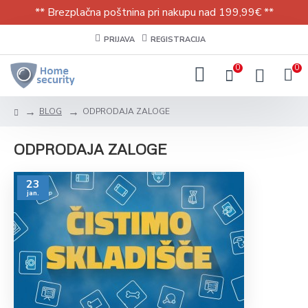
** Brezplačna poštnina pri nakupu nad 199,99€ **
PRIJAVA
REGISTRACIJA
0
0
BLOG
ODPRODAJA ZALOGE
ODPRODAJA ZALOGE
23
jan.